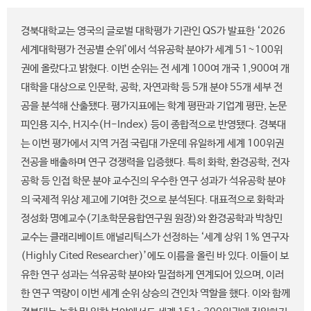
경북대학교는 영국의 글로벌 대학평가 기관인 QS가 발표한 ‘2026
세계대학평가 전공별 순위’에서 석유공학 분야가 세계 51~100위
권에 올랐다고 밝혔다. 이번 순위는 전 세계 100여 개국 1,900여 개
대학을 대상으로 인문학, 공학, 자연과학 등 5개 분야 55개 세부 전
공을 분석해 산출됐다. 평가지표에는 학계 평판과 기업계 평판, 논문
피인용 지수, H지수(H-Index) 등이 종합적으로 반영됐다. 경북대
는 이번 평가에서 지역 거점 국립대 가운데 유일하게 세계 100위권
전공을 배출하며 연구 경쟁력을 입증했다. 특히 화학, 환경공학, 전자
공학 등 인접 학문 분야 교수진의 우수한 연구 성과가 석유공학 분야
의 국제적 위상 제고에 기여한 것으로 분석된다. 대표적으로 화학과
정성화 명예교수(기초학문융합연구원 원장)와 환경공학과 박창민
교수는 클래리베이트 애널리틱스가 선정하는 ‘세계 상위 1% 연구자
(Highly Cited Researcher)’에도 이름을 올린 바 있다. 이들이 보
유한 연구 성과는 석유공학 분야와 밀접하게 연계되어 있으며, 이러
한 연구 역량이 이번 세계 순위 상승의 견인차 역할을 했다. 이와 함께