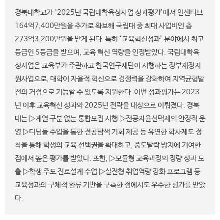
경북대학교가 ‘2025년 국립대학육성사업 성과평가’에서 인센티브
164억7,400만원을 추가로 확보해 국립대 중 최대 사업비인 총
273억3,200만원을 받게 된다. 특히 ‘교육혁신성과’ 분야에서 최고
등급인 S등급을 받으며, 교육 혁신 역량을 인정받았다. 국립대학육
성사업은 교육부가 주관하고 한국연구재단이 시행하는 정부재정지
원사업으로, 대학이 자율적 혁신으로 경쟁력을 강화하여 지역균형발
전의 거점으로 기능할 수 있도록 지원한다. 이번 성과평가는 2023
년 이후 교육혁신 성과와 2025년 전략을 대상으로 이뤄졌다. 경북
대는 ▷계열 구분 없는 통합모집 시행 ▷전공자율선택제의 안정적 운
영 ▷디딤돌 수업을 통한 전공탐색 기회 제공 등 유연한 학사제도 정
착을 통해 학생의 교육 선택권을 확대하고, 중도탈락 방지에 기여한
점에서 높은 평가를 받았다. 또한, ▷모듈형 교육과정의 정량 성과 도
출 ▷학생 주도 진로설계 수업 ▷실전형 취업역량 강화 프로그램 등
교육성과의 구체적 환류 기반을 구축한 점에서도 우수한 평가를 받았
다.