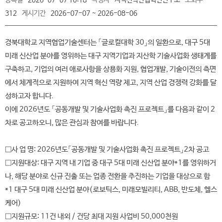
등록일
2026-07-07 10:18
작성자
지역전략산업혁신연구소
조회수
312
게시기간
2026-07-07 ~ 2026-08-06
경북대학교 지역협업기술센터는 「글로컬대학 30」의 일환으로, 대구 5대
미래 신산업 분야를 영위하는 대구 지역기업과 지산학 기술사업화 생태계를
구축하고, 기업의 여러 애로사항을 상용화 지원, 협업개발, 기술이전의 측면
에서 체계적으로 지원하여 지역 혁신 역량 제고, 지역 산업 경쟁력 강화를 달
성하고자 합니다.
이에 2026년도 「공동개발 및 기술사업화 촉진 프로젝트」를 다음과 같이 2
차로 공고하오니, 많은 관심과 참여를 바랍니다.
□사 업 명: 2026년도「공동개발 및 기술사업화 촉진 프로젝트」2차 공고
□지원대상: 대구 지역 내 기업 중 대구 5대 미래 신산업 분야*1를 영위하거
나, 해당 분야로 신규 진출 또는 업종 전환을 추진하는 기업을 대상으로 함
*1 대구 5대 미래 신산업 분야(로보틱스, 미래모빌리티, ABB, 반도체, 헬스
케어)
□지원규모: 11건 내외 / 건당 최대 지원 사업비 50,000천원