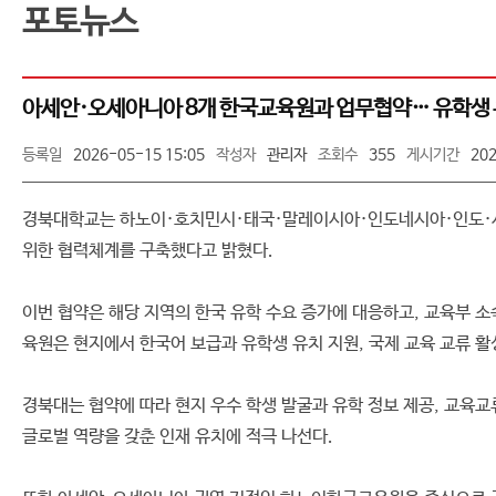
포토뉴스
아세안·오세아니아 8개 한국교육원과 업무협약… 유학생 
등록일
2026-05-15 15:05
작성자
관리자
조회수
355
게시기간
202
경북대학교는 하노이·호치민시·태국·말레이시아·인도네시아·인도·시드
위한 협력체계를 구축했다고 밝혔다.
이번 협약은 해당 지역의 한국 유학 수요 증가에 대응하고, 교육부 
육원은 현지에서 한국어 보급과 유학생 유치 지원, 국제 교육 교류 활
경북대는 협약에 따라 현지 우수 학생 발굴과 유학 정보 제공, 교육
글로벌 역량을 갖춘 인재 유치에 적극 나선다.