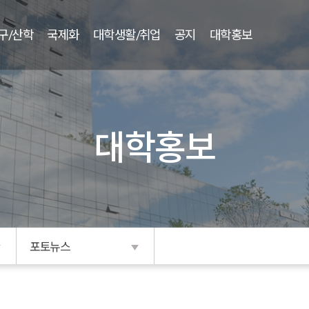
구/산학
국제화
대학생활/취업
공지
대학홍보
대학홍보
포토뉴스