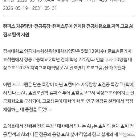
등록일
2026-05-19 10:04
작성자
관리자
조회수
426
게시기간
2026-05-19 ~ 2031-05-31
캠퍼스 자유탐방·전공특강·캠퍼스투어 연계한 전공체험으로 지역 고교 AI
진로 탐색 지원
경북대학교 인공지능혁신융합대학사업단은 5월 13일(수) 글로벌플라자
효석홀에서 정동고등학교 2학년 전체 학생 225명과 인솔 교사 10명을 대
상으로 「2026 지역고교 대학방문 AI 진로연계 프로그램」을 개최했다.
이번 프로그램은 단순 특강이 아닌 ▲캠퍼스 자유탐방 ▲전공 특강 「대학에
서 만나는 AI」 ▲진로진학 캠퍼스 투어 ▲활동보고서 작성으로 이어지는 전
공체험으로 구성되어, 고교생들이 대학의 학문·연구 환경을 현장에서 직접
체험하는 데 중점을 두었다.
효석홀에서 진행된 전공 특강 「대학에서 만나는 AI」는 ▲AI의 현재 ▲AI 전
공 탐색과 AI와 다른 전공의 융합 ▲AI 분야 직업과 진로 설계의 세 부분으로