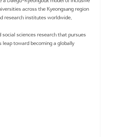
are a Daegu-Kyeongbuk model of inclusive
niversities across the Kyeongsang region
nd research institutes worldwide.
 social sciences research that pursues
y’s leap toward becoming a globally