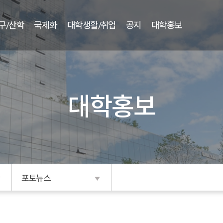
구/산학
국제화
대학생활/취업
공지
대학홍보
대학홍보
포토뉴스