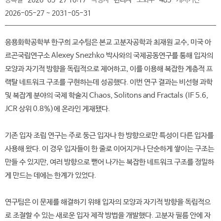
등록일
2026-05-27 10:17
작성자
관리자
조회수
485
게시기간
2026-05-27 ~ 2031-05-31
응용화학공학부 한구희 교수팀은 본교 고분자공학과 최재원 교수, 미국 아
르곤국립연구소 Alexey Snezhko 박사와의 국제공동연구를 통해 입자의
모양과 자기적 방향을 독립적으로 제어하고, 이를 이용해 복잡한 계층적 프
랙탈 네트워크 구조를 구현하는데 성공했다. 이번 연구 결과는 비선형 과학
및 복잡계 분야의 국제 학술지 Chaos, Solitons and Fractals (IF 5.6,
JCR 상위 0.8%)에 온라인 게재됐다.
기존 입자 조립 연구는 주로 둥근 입자나 한 방향으로만 특성이 다른 입자를
사용해 왔다. 이 경우 입자들이 한 줄로 이어지거나 단순하게 쌓이는 구조는
만들 수 있지만, 여러 방향으로 뻗어 나가는 복잡한 네트워크 구조를 정밀하
게 만드는 데에는 한계가 있었다.
연구팀은 이 문제를 해결하기 위해 입자의 모양과 자기적 방향을 독립적으
로 조절할 수 있는 새로운 입자 제작 방법을 개발했다. 고분자 필름 안에 자