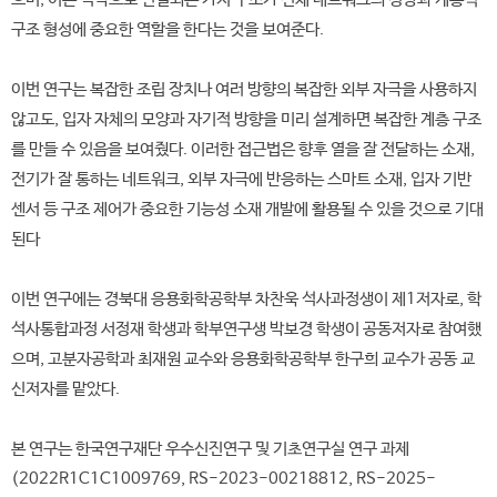
구조 형성에 중요한 역할을 한다는 것을 보여준다.
이번 연구는 복잡한 조립 장치나 여러 방향의 복잡한 외부 자극을 사용하지
않고도, 입자 자체의 모양과 자기적 방향을 미리 설계하면 복잡한 계층 구조
를 만들 수 있음을 보여줬다. 이러한 접근법은 향후 열을 잘 전달하는 소재,
전기가 잘 통하는 네트워크, 외부 자극에 반응하는 스마트 소재, 입자 기반
센서 등 구조 제어가 중요한 기능성 소재 개발에 활용될 수 있을 것으로 기대
된다
이번 연구에는 경북대 응용화학공학부 차찬욱 석사과정생이 제1저자로, 학
석사통합과정 서정재 학생과 학부연구생 박보경 학생이 공동저자로 참여했
으며, 고분자공학과 최재원 교수와 응용화학공학부 한구희 교수가 공동 교
신저자를 맡았다.
본 연구는 한국연구재단 우수신진연구 및 기초연구실 연구 과제
(2022R1C1C1009769, RS-2023-00218812, RS-2025-