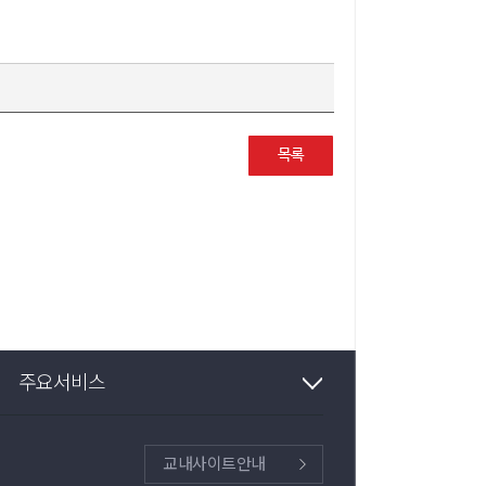
목록
주요서비스
견학안내
교내사이트안내
교내사이트안내
대학시설공간종합관
생성형AI활용안내