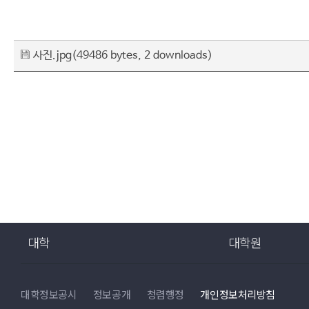
사진.jpg
(49486 bytes, 2 downloads)
대학
대학원
일반대학원
간호대학
경상대학
대학정보공시
정보공개
청렴행정
개인정보처리방침
일반대학원
공과대학
과학기술대학