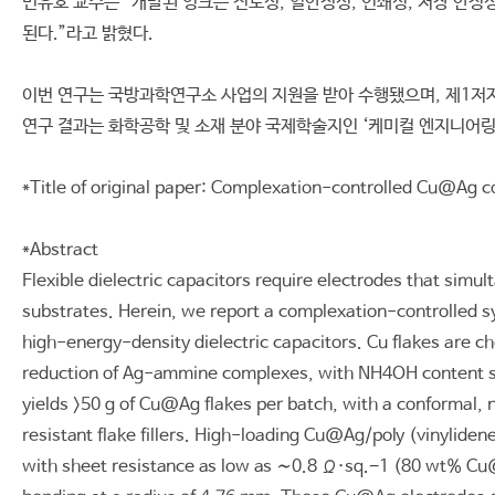
민유호 교수는 “개발된 잉크는 전도성, 열안정성, 인쇄성, 저장 안
된다.”라고 밝혔다.
이번 연구는 국방과학연구소 사업의 지원을 받아 수행됐으며, 제1저
연구 결과는 화학공학 및 소재 분야 국제학술지인 ‘케미컬 엔지니어링 저널 (Ch
*Title of original paper: Complexation-controlled Cu@Ag cor
*Abstract
Flexible dielectric capacitors require electrodes that simul
substrates. Herein, we report a complexation-controlled syn
high-energy-density dielectric capacitors. Cu flakes are c
reduction of Ag-ammine complexes, with NH4OH content sys
yields >50 g of Cu@Ag flakes per batch, with a conformal, 
resistant flake fillers. High-loading Cu@Ag/poly (vinylide
with sheet resistance as low as ∼0.8 Ω·sq.−1 (80 wt% Cu@