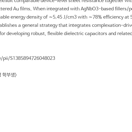
xhibit comparable device-level sheet resistance together wi
ttered Au films. When integrated with AgNbO3-based fillers/p
rable energy density of ∼5.45 J/cm3 with ∼78% efficiency at 
tablishes a general strategy that integrates complexation-dri
or developing robust, flexible dielectric capacitors and related
le/pii/S1385894726048023
성 학부생>