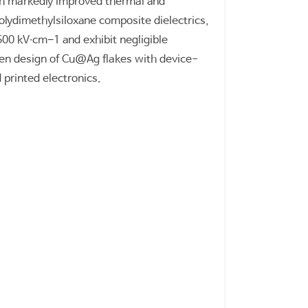
th markedly improved thermal and
olydimethylsiloxane composite dielectrics,
500 kV∙cm−1 and exhibit negligible
ven design of Cu@Ag flakes with device-
 printed electronics.