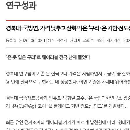
연구성과
경북대·국방연, 가격 낮추고 산화 막은 ‘구리·은 기반 전도
등록일
2026-06-02 11:14
작성자
관리자
조회수
455
게시기간
202
‘은 옷 입은 구리’로 웨어러블 전극 난제 풀었다
경북대 연구팀이 기존 은 전극보다 가격은 저렴하면서도 공기 중 산화
용 인쇄 전극으로 구현하는 데 성공했다. 이번 기술은 차세대 웨어러
경북대 금속재료공학과 민유호·박귀일 교수팀은 국방과학연구소 정경진 
리-은(Cu@Ag) 코어-쉘 플레이크 기반 전도성 잉크’를 개발했다.
최근 유연 전자소자와 웨어러블 기기가 빠르게 발전함에 따라, 형태가