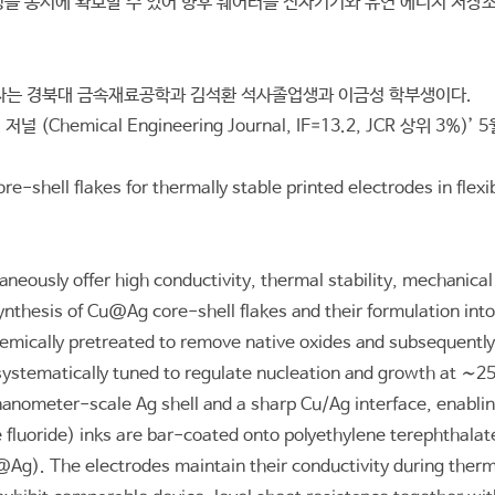
정성을 동시에 확보할 수 있어 향후 웨어러블 전자기기와 유연 에너지 저장
자는 경북대 금속재료공학과 김석환 석사졸업생과 이금성 학부생이다.
emical Engineering Journal, IF=13.2, JCR 상위 3%)
e-shell flakes for thermally stable printed electrodes in flex
taneously offer high conductivity, thermal stability, mechanica
thesis of Cu@Ag core-shell flakes and their formulation into c
hemically pretreated to remove native oxides and subsequently
tematically tuned to regulate nucleation and growth at ∼25
nanometer-scale Ag shell and a sharp Cu/Ag interface, enablin
ne fluoride) inks are bar-coated onto polyethylene terephtha
Ag). The electrodes maintain their conductivity during therm