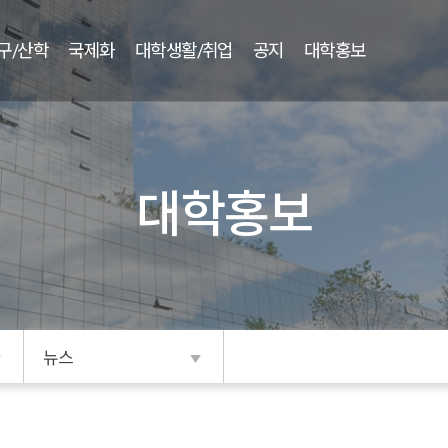
구/산학
국제화
대학생활/취업
공지
대학홍보
대학홍보
뉴스