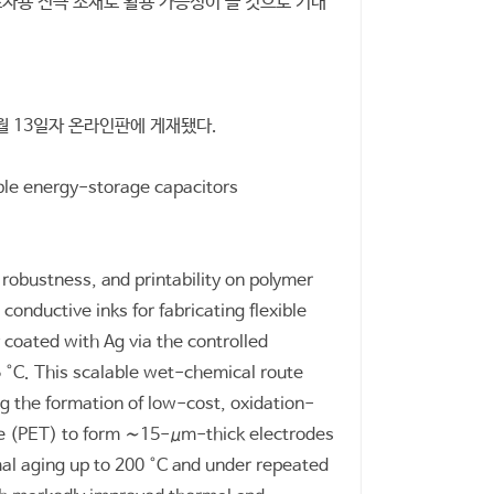
소자용 전극 소재로 활용 가능성이 클 것으로 기대
’ 5월 13일자 온라인판에 게재됐다.
ible energy-storage capacitors
l robustness, and printability on polymer
onductive inks for fabricating flexible
 coated with Ag via the controlled
 °C. This scalable wet-chemical route
g the formation of low-cost, oxidation-
late (PET) to form ∼15-μm-thick electrodes
al aging up to 200 °C and under repeated