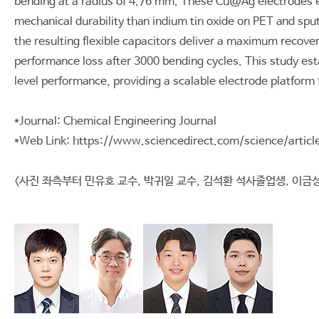
bending at a radius of 4.76 mm. These Cu@Ag electrodes e
mechanical durability than indium tin oxide on PET and spu
the resulting flexible capacitors deliver a maximum recove
performance loss after 3000 bending cycles. This study es
level performance, providing a scalable electrode platform f
*Journal: Chemical Engineering Journal
*Web Link: https://www.sciencedirect.com/science/artic
<사진 좌측부터 민유호 교수, 박귀일 교수, 김석환 석사졸업생, 이금