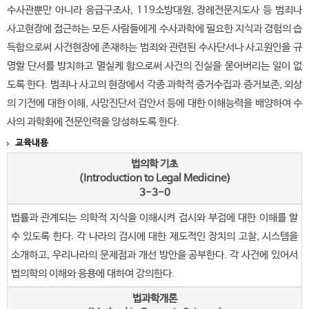
수사관뿐만 아니라 응급구조사, 119소방대원, 장례전문지도사 등 범죄나
사고현장에 접근하는 모든 사람들에게 수사과학에 필요한 지식과 경험의 습
득함으로써 사건현장에 존재하는 범죄와 관련된 수사단서나 사고원인을 규
명할 단서를 방치하고 멸실케 함으로써 사건의 진실을 묻어버리는 일이 없
도록 한다. 범죄나 사고의 현장에서 각종 과학적 증거수집과 증거보존, 외상
의 기전에 대한 이해, 사망진단서 검안서 등에 대한 이해능력을 배양하여 수
사의 과학화에 전문인력을 양성하도록 한다.
교육내용
법의학 기초
(Introduction to Legal Medicine)
3-3-0
법률과 관계되는 의학적 지식을 이해시켜 검시와 부검에 대한 이해를 할
수 있도록 한다. 각 나라의 검시에 대한 제도적인 장치의 고찰, 시스템을
소개하고, 우리나라의 문제점과 개선 방안을 공부한다. 각 사건에 있어서
법의학의 이해와 응용에 대하여 강의한다.
법과학개론