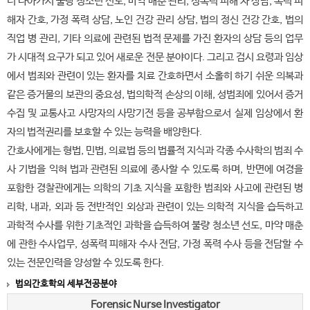
더 나아가서 불량 청소년 선도, 마약 매춘 관리, 성폭력 피해 자 상담, 폭력 피
해자 간호, 가정 폭력 상담, 노인 건강 관리 상담, 법의 정신 건강 간호, 법의
직업 병 관리, 기타 의료에 관련된 법적 문제를 가진 환자의 상담 등의 업무
가 시대적 요구가 되고 있어 새로운 전문 분야이다. 그리고 검시 요령과 임상
에서 범죄와 관련이 있는 환자를 치료 간호하면서 소홀히 하기 쉬운 의복과
같은 증거물의 보관의 중요성, 법의학적 손상의 이해, 성범죄에 있어서 증거
수집 및 교통사고 사망자의 사망기전 등을 공부함으로서 실제 임상에서 환
자의 법적권리를 보호할 수 있는 능력을 배양한다.
간호사에게는 형법, 민법, 의료법 등의 법률적 지식과 각종 수사학의 범죄 수
사 기법을 익혀 법과 관련된 의료에 종사할 수 있도록 하며, 반면에 여경을
포함한 경찰관에게는 의학의 기초 지식을 포함한 범죄와 사고에 관련된 병
리학, 내과, 외과 등 전반적인 외상과 관련이 있는 의학적 지식을 습득하고
과학적 수사를 위한 기초적인 과학을 습득하여 불량 청소년 선도, 마약 매춘
에 관한 수사업무, 성폭력 피해자 수사 전담, 가정 폭력 수사 등을 전담할 수
있는 전문인력을 양성할 수 있도록 한다.
법의간호학의 세부전공분야
Forensic Nurse Investigator