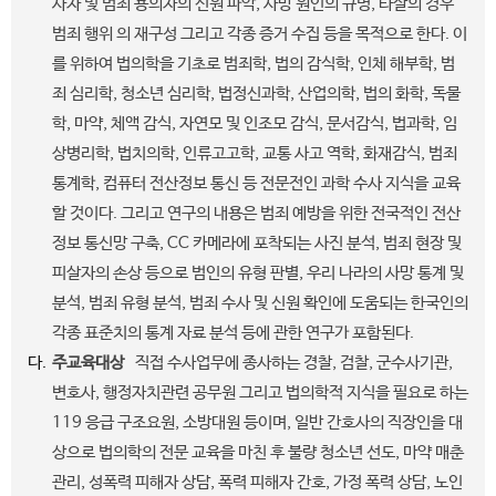
사자 및 범죄 용의자의 신원 파악, 사망 원인의 규명, 타살의 경우
범죄 행위 의 재구성 그리고 각종 증거 수집 등을 목적으로 한다. 이
를 위하여 법의학을 기초로 범죄학, 법의 감식학, 인체 해부학, 범
죄 심리학, 청소년 심리학, 법정신과학, 산업의학, 법의 화학, 독물
학, 마약, 체액 감식, 자연모 및 인조모 감식, 문서감식, 법과학, 임
상병리학, 법치의학, 인류고고학, 교통 사고 역학, 화재감식, 범죄
통계학, 컴퓨터 전산정보 통신 등 전문전인 과학 수사 지식을 교육
할 것이다. 그리고 연구의 내용은 범죄 예방을 위한 전국적인 전산
정보 통신망 구축, CC 카메라에 포착되는 사진 분석, 범죄 현장 및
피살자의 손상 등으로 범인의 유형 판별, 우리 나라의 사망 통계 및
분석, 범죄 유형 분석, 범죄 수사 및 신원 확인에 도움되는 한국인의
각종 표준치의 통계 자료 분석 등에 관한 연구가 포함된다.
다.
주교육대상
직접 수사업무에 종사하는 경찰, 검찰, 군수사기관,
변호사, 행정자치관련 공무원 그리고 법의학적 지식을 필요로 하는
119 응급 구조요원, 소방대원 등이며, 일반 간호사의 직장인을 대
상으로 법의학의 전문 교육을 마친 후 불량 청소년 선도, 마약 매춘
관리, 성폭력 피해자 상담, 폭력 피해자 간호, 가정 폭력 상담, 노인