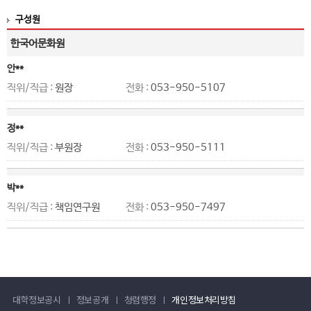
구성원
한국어문화원
안**
직위/직급 :
원장
전화 :
053-950-5107
정**
직위/직급 :
부원장
전화 :
053-950-5111
박**
직위/직급 :
책임연구원
전화 :
053-950-7497
대학정보공시
정보공개
청렴행정
개인정보처리방침