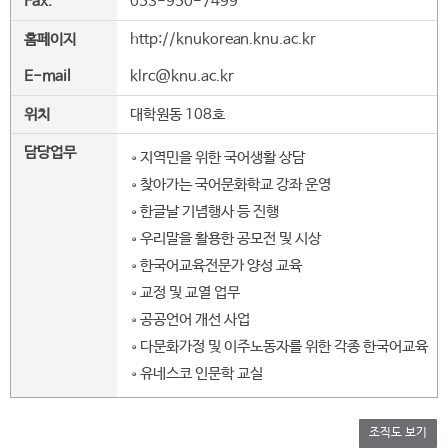
Fax.
053-950-7499
홈페이지
http://knukorean.knu.ac.kr
E-mail
klrc@knu.ac.kr
위치
대학원동 108호
담당업무
지역민을 위한 국어생활 상담
찾아가는 국어문화학교 강좌 운영
한글날 기념행사 등 진행
우리말을 활용한 공모전 및 시상
한국어교육전문가 양성 교육
교정 및 교열 업무
공공언어 개선 사업
다문화가정 및 이주노동자를 위한 각종 한국어교육
유네스코 인문학 교실
조직도 보기