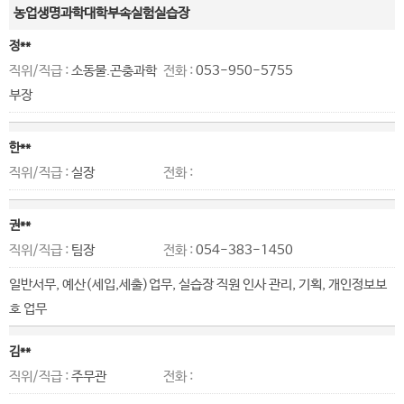
농업생명과학대학부속실험실습장
정**
직위/직급 :
소동물.곤충과학
전화 :
053-950-5755
부장
한**
직위/직급 :
실장
전화 :
권**
직위/직급 :
팀장
전화 :
054-383-1450
일반서무, 예산(세입,세출)업무, 실습장 직원 인사 관리, 기획, 개인정보보
호 업무
김**
직위/직급 :
주무관
전화 :