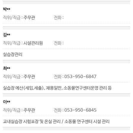
박**
직위/직급 :
주무관
전화 :
김**
직위/직급 :
시설관리원
전화 :
실습장관리
최**
직위/직급 :
주무관
전화 :
053-950-6847
실습장 예산(세입,세출), 채용일반, 소동물연구센터운영 관리 등
이**
직위/직급 :
주무관
전화 :
053-950-6845
교내실습장 시험포장 및 온실 관리 / 소동물 연구센터 시설 관리