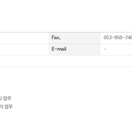
Fax.
053-950-74
E-mail
-
리 업무
리 업무