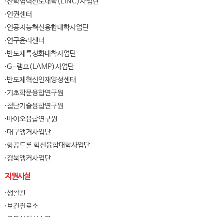
산학협력선도대학(LINC)사업단
인권센터
인공지능혁신융합대학사업단
연구윤리센터
반도체특성화대학사업단
G-램프(LAMP)사업단
반도체혁신인재양성센터
기초학문융합연구원
첨단기술융합연구원
바이오융합연구원
대구앵커사업단
항공드론 혁신융합대학사업단
경북앵커사업단
지원시설
생활관
보건진료소