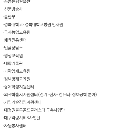
공동실험실습관
신문방송사
출판부
경북대학교·경북대학교병원 인재원
국제농업교육원
체육진흥센터
법률상담소
평생교육원
대학기록관
과학영재교육원
정보영재교육원
장애학생지원센터
외국학술지지원센터(전기·전자·컴퓨터·정보공학 분야)
기업기술경영지원센터
대경권블루골드클러스터 구축사업단
대구약령시RIS사업단
자원봉사센터