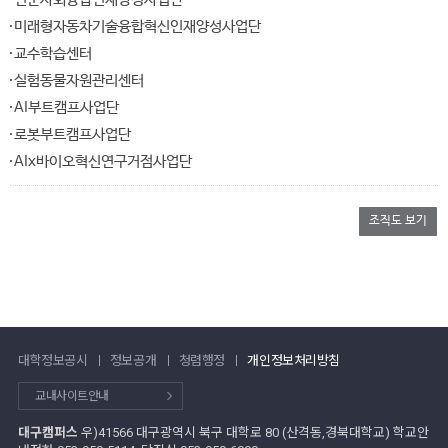
미래형자동차기술융합혁신인재양성사업단
교수학습센터
실험동물자원관리센터
AI부트캠프사업단
로봇부트캠프사업단
AIx바이오혁신연구거점사업단
조직도 보기
대학정보공시
정보공개
청렴행정
개인정보처리방침
교내사이트안내
대구캠퍼스
우)41566 대구광역시 북구 대학로 80 (산격동,경북대학교) 학교안