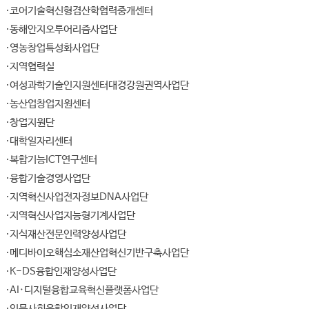
코어기술혁신형겸산학협력중개센터
동해안지오투어리즘사업단
영농창업특성화사업단
지역협력실
여성과학기술인지원센터대경강원권역사업단
농산업창업지원센터
창업지원단
대학일자리센터
복합기능ICT연구센터
융합기술경영사업단
지역혁신사업전자정보DNA사업단
지역혁신사업지능형기계사업단
지식재산전문인력양성사업단
메디바이오핵심소재산업혁신기반구축사업단
K-DS융합인재양성사업단
AI·디지털융합교육혁신플랫폼사업단
인문사회융합인재양성사업단