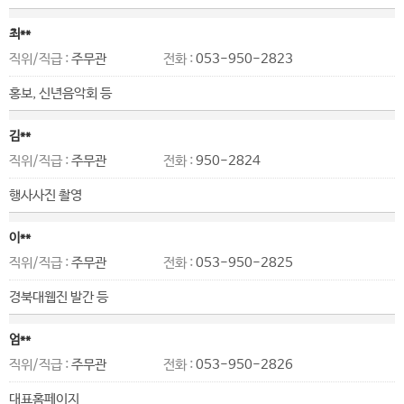
최**
직위/직급 :
주무관
전화 :
053-950-2823
홍보, 신년음악회 등
김**
직위/직급 :
주무관
전화 :
950-2824
행사사진 촬영
이**
직위/직급 :
주무관
전화 :
053-950-2825
경북대웹진 발간 등
엄**
직위/직급 :
주무관
전화 :
053-950-2826
대표홈페이지