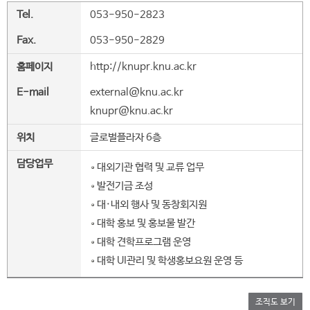
Tel.
053-950-2823
Fax.
053-950-2829
홈페이지
http://knupr.knu.ac.kr
E-mail
external@knu.ac.kr
knupr@knu.ac.kr
위치
글로벌플라자 6층
담당업무
대외기관 협력 및 교류 업무
발전기금 조성
대·내외 행사 및 동창회지원
대학 홍보 및 홍보물 발간
대학 견학프로그램 운영
대학 UI관리 및 학생홍보요원 운영 등
조직도 보기