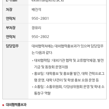
E-mail
external@knu.ac.kr
처장
배진석
연락처
950-2801
부처장
장유리
연락처
950-2802
담당업무
대외협력처에는 대외협력홍보과가 있으며 담당업무
는 다음과 같다.
대외협력팀 : 대외기관 협력 및 교류협약체결, 발전
기금 및 동창회 운영지원
홍보팀 : 대학홍보 및 홍보물 발간, 대학 견학프로그
램 운영, 대학 UI관리 및 학생 홍보 요원 운영 등
소통팀 : 소통위원회, 다양성위원회 운영 및 학내 소
통창구 역할
대외협력홍보과