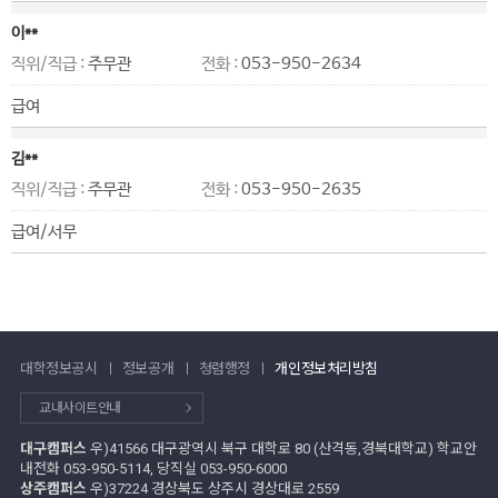
이**
직위/직급 :
주무관
전화 :
053-950-2634
급여
김**
직위/직급 :
주무관
전화 :
053-950-2635
급여/서무
대학정보공시
정보공개
청렴행정
개인정보처리방침
교내사이트안내
대구캠퍼스
우)41566 대구광역시 북구 대학로 80 (산격동,경북대학교) 학교안
내전화 053-950-5114, 당직실 053-950-6000
상주캠퍼스
우)37224 경상북도 상주시 경상대로 2559