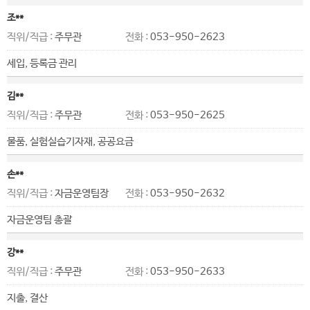
조**
직위/직급 :
주무관
전화 :
053-950-2623
세입, 등록금 관리
김**
직위/직급 :
주무관
전화 :
053-950-2625
물품, 실험실습기자재, 공공요금
손**
직위/직급 :
자금운영팀장
전화 :
053-950-2632
자금운영팀 총괄
강**
직위/직급 :
주무관
전화 :
053-950-2633
지출, 결산