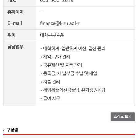
Fax.
053-950-2619
홈페이지
-
E-mail
finance@knu.ac.kr
위치
대학본부 4층
담당업무
대학회계·일반회계 예산, 결산 관리
계약, 구매 관리
국유재산 및 물품 관리
등록금, 제 납부금 수납 및 세입
지출 관리
세입세출외현금출납, 유가증권취급
급여 사무
조직도 보기
구성원