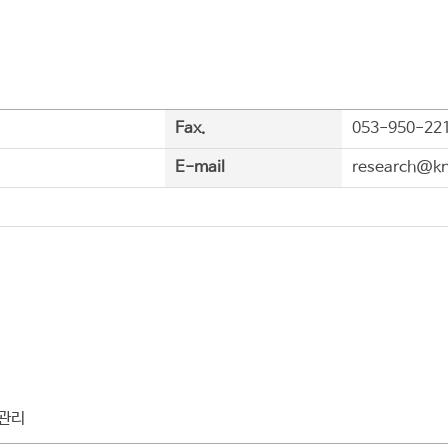
Fax.
053-950-22
E-mail
research@kn
 관리