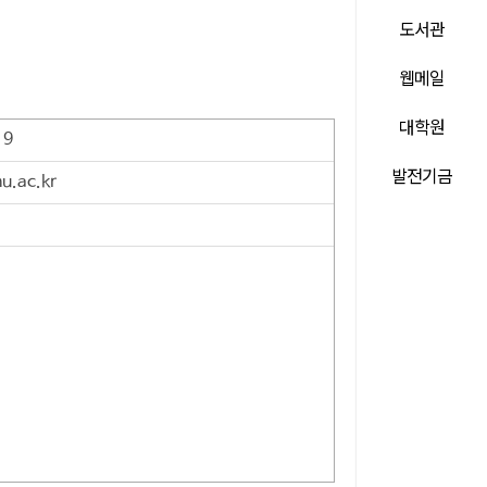
도서관
웹메일
대학원
19
발전기금
u.ac.kr