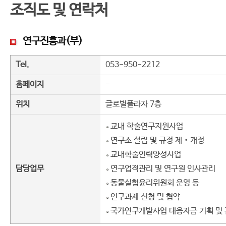
조직도 및 연락처
연구진흥과(부)
Tel.
053-950-2212
홈페이지
-
위치
글로벌플라자 7층
교내 학술연구지원사업
연구소 설립 및 규정 제‧개정
교내학술인력양성사업
담당업무
연구업적관리 및 연구원 인사관리
동물실험윤리위원회 운영 등
연구과제 신청 및 협약
국가연구개발사업 대응자금 기획 및