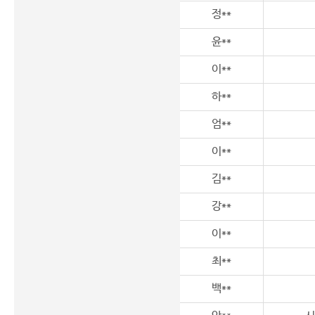
정**
윤**
이**
하**
엄**
이**
김**
강**
이**
최**
백**