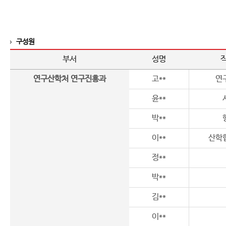
구성원
부서
성명
연구산학처 연구진흥과
고**
연
윤**
박**
이**
산학
정**
박**
김**
이**