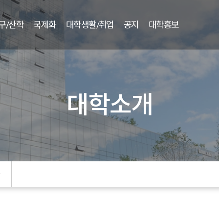
구/산학
국제화
대학생활/취업
공지
대학홍보
대학소개