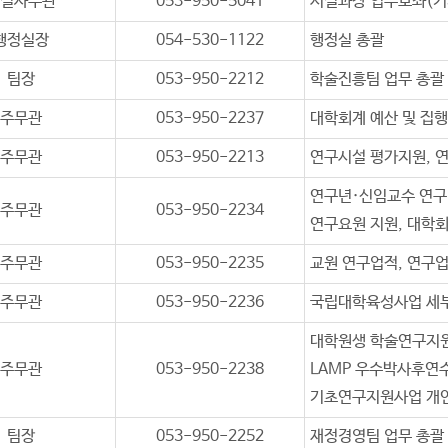
설사무관
053-950-5041
시설과장 업무보좌(기계
행정실장
054-530-1122
행정실 총괄
팀장
053-950-2212
학술진흥팀 업무 총괄
주무관
053-950-2237
대학회계 예산 및 집행
주무관
053-950-2213
연구시설 평가지원, 연
연구년·신임교수 연구비
주무관
053-950-2234
연구요원 지원, 대학회
주무관
053-950-2235
교원 연구업적, 연구
주무관
053-950-2236
국립대학육성사업 세
대학원생 학술연구지원
주무관
053-950-2238
LAMP 우수박사후연
기초연구지원사업 개
팀장
053-950-2252
재정경영팀 업무 총괄