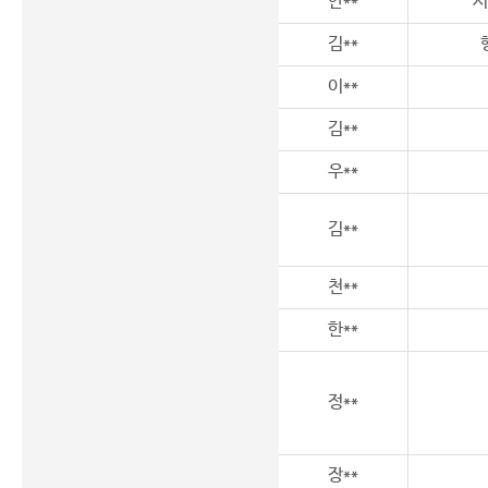
안**
시
김**
이**
김**
우**
김**
천**
한**
정**
장**