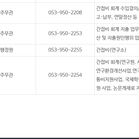
간접비 회계 수입결의/
주무관
053-950-2208
고·납부, 연말정산 등
간접비 회계 지출 업무
주무관
053-950-2253
산 및 지출원인행위 업
행정원
053-950-2255
간접비(연구소)
간접비 회계(연구원, 
연구환경개선사업,연구
주무관
053-950-2254
통비지원사업, 국제학
원 사업, 논문게재료 