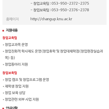
- 창업교육팀 : 053-950-2372~2375
- 창업보육팀 : 053-950-2376~2378
홈페이지
http://changup.knu.ac.kr
지원내용
창업교육팀
창업교과목 운영
창업친화적 학사제도 운영(창업휴학 및 창업대체학점(창업현장실습과
목) 등)
창업동아리 지원
창업보육팀
창업 캠프 및 창업프로그램 운영
재학생 창업 지원
창업 보육 상담
창업관련 외부 사업 지원
안내사항