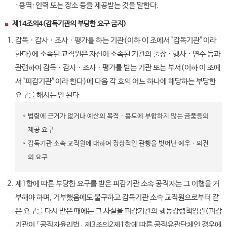
·용역·인력 또는 장소 등을 제공받는 것을 말한다.
제14조의4(감독기관의 부당한 요구 금지)
감독ㆍ감사ㆍ조사ㆍ평가를 하는 기관(이하 이 조에서 "감독기관”이라
한다)에 소속된 교직원은 자신이 소속된 기관의 출장ㆍ행사ㆍ연수 등과
관련하여 감독ㆍ감사ㆍ조사ㆍ평가를 받는 기관 또는 부서(이하 이 조에
서 "피감기관”이라 한다)에 다음 각 호의 어느 하나에 해당하는 부당한
요구를 해서는 안 된다.
법령에 근거가 없거나 예산의 목적ㆍ용도에 부합하지 않는 금품등의
제공 요구
감독기관 소속 교직원에 대하여 정상적인 관행을 벗어난 예우ㆍ의전
의 요구
제1항에 따른 부당한 요구를 받은 피감기관 소속 공직자는 그 이행을 거
부해야 하며, 거부했음에도 불구하고 감독기관 소속 교직원으로부터 같
은 요구를 다시 받은 때에는 그 사실을 피감기관의 행동강령책임관(피감
기관이 「공직자윤리법」 제3조의2제1항에 따른 공직유관단체인 경우에