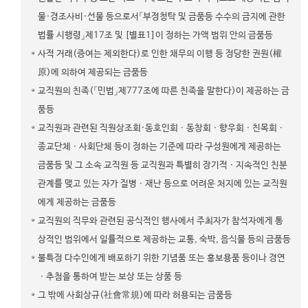
물·경조사비·선물 등으로서「부정청탁 및 금품등 수수의 금지에 관한
법률 시행령」제17조 및 [별표1]이 정하는 가액 범위 안의 금품등
사적 거래(증여는 제외한다)로 인한 채무의 이행 등 정당한 권원(權
原)에 의하여 제공되는 금품등
교직원의 친족(「민법」제777조에 따른 친족을 말한다)이 제공하는 금
품등
교직원과 관련된 직원상조회·동호인회ㆍ동창회ㆍ향우회ㆍ친목회ㆍ
종교단체ㆍ사회단체 등이 정하는 기준에 따라 구성원에게 제공하는
금품등 및 그 소속 교직원 등 교직원과 특별히 장기적ㆍ지속적인 친분
관계를 맺고 있는 자가 질병ㆍ재난 등으로 어려운 처지에 있는 교직원
에게 제공하는 금품등
교직원의 직무와 관련된 공식적인 행사에서 주최자가 참석자에게 통
상적인 범위에서 일률적으로 제공하는 교통, 숙박, 음식물 등의 금품등
불특정 다수인에게 배포하기 위한 기념품 또는 홍보용품 등이나 경연
ㆍ추첨을 통하여 받는 보상 또는 상품 등
그 밖에 사회상규(社會常規)에 따라 허용되는 금품등