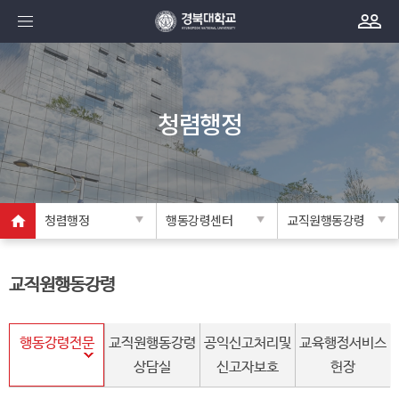
청렴행정
청렴행정
행동강령센터
교직원행동강령
교직원행동강령
행동강령전문
교직원행동강령
공익신고처리및
교육행정서비스
상담실
신고자보호
헌장