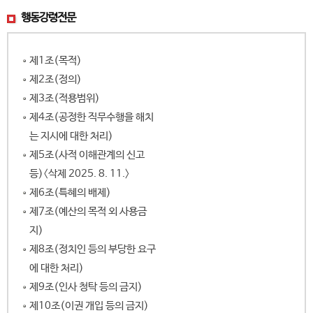
행동강령전문
제1조(목적)
제2조(정의)
제3조(적용범위)
제4조(공정한 직무수행을 해치
는 지시에 대한 처리)
제5조(사적 이해관계의 신고
등)〈삭제 2025. 8. 11.〉
제6조(특혜의 배제)
제7조(예산의 목적 외 사용금
지)
제8조(정치인 등의 부당한 요구
에 대한 처리)
제9조(인사 청탁 등의 금지)
제10조(이권 개입 등의 금지)