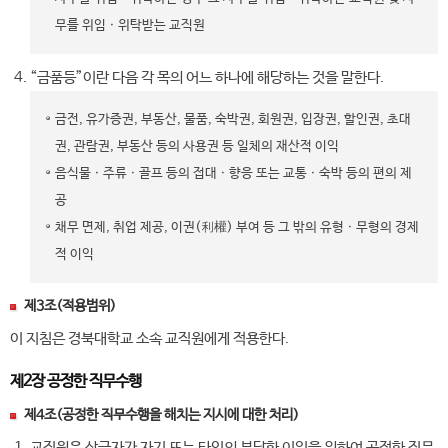
무를 위임ㆍ위탁받는 교직원
“금품등”이란 다음 각 목의 어느 하나에 해당하는 것을 말한다.
금전, 유가증권, 부동산, 물품, 숙박권, 회원권, 입장권, 할인권, 초대
권, 관람권, 부동산 등의 사용권 등 일체의 재산적 이익
음식물ㆍ주류ㆍ골프 등의 접대ㆍ향응 또는 교통ㆍ숙박 등의 편의 제
공
채무 면제, 취업 제공, 이권(利權) 부여 등 그 밖의 유형ㆍ무형의 경제
적 이익
제3조(적용범위)
이 지침은 경북대학교 소속 교직원에게 적용한다.
제2장 공정한 직무수행
제4조(공정한 직무수행을 해치는 지시에 대한 처리)
교직원은 상급자가 자기 또는 타인의 부당한 이익을 위하여 공정한 직무