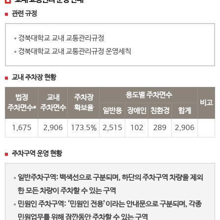
관련 규정
경북대학교 교내 교통관리규정
경북대학교 교내 교통관리규정 운영세칙
교내 주차장 현황
용도별 주차면수
법정
교내
주차장
비고
주차면수*
주차면수
확보율
일반용
장애인
친환경
합계
1,675
2,906
173.5%
2,515
102
289
2,906
주차구역 운영 현황
일반주차구역: 백색선으로 구분되며, 하단의 주차구역 차량을 제외
한 모든 차량이 주차할 수 있는 구역
민원인 주차구역: ‘민원인 전용’이라는 안내문으로 구분되며, 각종
민원업무를 위해 잠깐동안 주차할 수 있는 구역