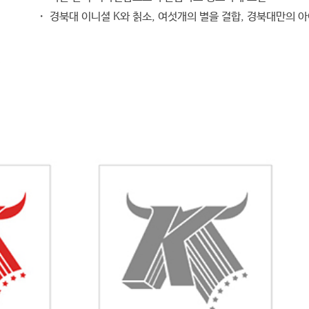
・ 경북대 이니셜 K와 칡소, 여섯개의 별을 결합, 경북대만의 