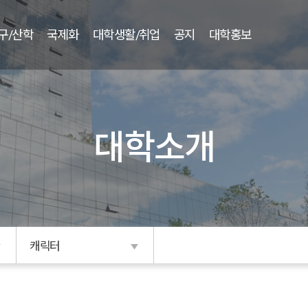
구/산학
국제화
대학생활/취업
공지
대학홍보
대학소개
캐릭터