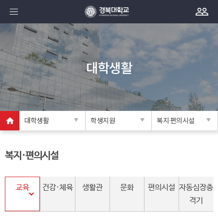
대학생활
대학생활
학생지원
복지·편의시설
복지·편의시설
교육
건강·체육
생활관
문화
편의시설
자동심장충
격기