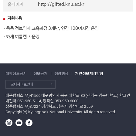
홈페이지
http://gifted.knu.ac.kr
지원내용
중등 정보영재 교육과정 3개반, 연간 108여시간 운영
하계 여름캠프 운영
대학정보공시
정보공개
청렴행정
개인정보처리방침
교내사이트안내
대구캠퍼스
우)41566 대구광역시 북구 대학로 80 (산격동,경북대학교) 학교안
내전화 053-950-5114, 당직실 053-950-6000
상주캠퍼스
우)37224 경상북도 상주시 경상대로 2559
Copyright(c) Kyungpook National University. All rights reserved.