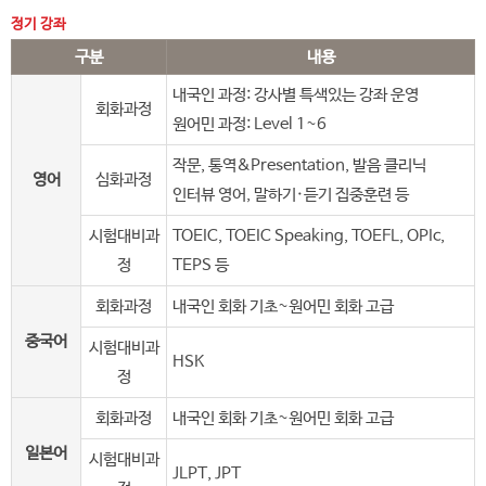
정기 강좌
구분
내용
내국인 과정: 강사별 특색있는 강좌 운영
회화과정
원어민 과정: Level 1~6
작문, 통역&Presentation, 발음 클리닉
영어
심화과정
인터뷰 영어, 말하기·듣기 집중훈련 등
시험대비과
TOEIC, TOEIC Speaking, TOEFL, OPIc,
정
TEPS 등
회화과정
내국인 회화 기초~원어민 회화 고급
중국어
시험대비과
HSK
정
회화과정
내국인 회화 기초~원어민 회화 고급
일본어
시험대비과
JLPT, JPT