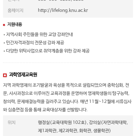
홈페이지
http://lifelong.knu.ac.kr
지원내용
지역사회 주민들을 위한 교양 강좌안내
민간자격과정의 전문성 강좌 제공
다양한 위탁사업으로 취약계층을 위한 강좌 제공
과학영재교육원
지역 과학영재의 조기발굴과 육성을 목적으로 설립되었으며 중학심화, 전
문, 사사과정으로 이루어진 교육과정을 운영하여 영재학생들의 탐구능력,
창의력, 문제해결능력을 길러주고 있습니다. 매년 11월~12월에 서류심사
와 심층면접 등을 통해 교육대상자를 선발합니다.
위치
행정실(교육대학원 102호), 강의실(자연과학대학,
제1과학관, 제2과학관, 화학관, 생물학관)