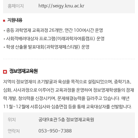
홈페이지
http://seigy.knu.ac.kr
지원내용
중등 과학영재 교육과정 26개반, 연간 100여시간 운영
사회적배려대상자 프로그램(미래과학자여름캠프) 운영
학생 산출물 발표대회(과학영재페스티발) 운영
정보영재교육원
지역의 정보영재의 조기발굴과 육성을 목적으로 설립되었으며, 중학기초,
심화, 사사과정으로 이루어진 교육과정을 운영하여 정보영재학생들의 잠재
력 개발, 창의력을 신장시키며, 문제해결능력을 길러주고 있습니다. 매년
11월~12월에 서류심사와 심층면접 등을 통해 교육대상자를 선발합니다.
위치
공대9호관 5층 정보영재교육원
연락처
053-950-7388