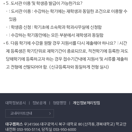
5. 도서관 이용 및 학생증 발급이 가능한가요?
: 도서관 이용 : 수강하는 학기에는 재학생과 동일한 조건으로 이용할 수
있음
: 학생증 신청 : 학기초에 소속학과 학과사무실에 신청함
: 수강하는 학기동안에는 모든 부분에서 재학생과 동일함
6. 다음 학기에 수강을 원할 경우 지원서를 다시 제출해야 하나요?
: 시간
제 등록생은 학기단위로 재학기간이 종료되므로, 직전학기에 등록한 자도
당해학기에 등록하고자 하는 경우 접수기간내에 지원서 및 서류를 제출하
고 전형에 선발되어야 함. (신규등록자와 동일하게 전형 실시)
대학정보공시
정보공개
청렴행정
개인정보처리방침
교내사이트안내
대구캠퍼스
우)41566 대구광역시 북구 대학로 80 (산격동,경북대학교) 학교안
내전화 053-950-5114, 당직실 053-950-6000