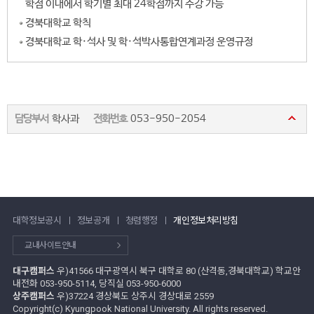
학점 이내에서 학기별 최대 24학점까지 수강 가능
경북대학교 학칙
경북대학교 학·석사 및 학·석박사통합연계과정 운영규정
담당부서
학사과
전화번호
053-950-2054
대학정보공시
정보공개
청렴행정
개인정보처리방침
교내사이트안내
대구캠퍼스
우)41566 대구광역시 북구 대학로 80 (산격동,경북대학교) 학교안
내전화 053-950-5114, 당직실 053-950-6000
상주캠퍼스
우)37224 경상북도 상주시 경상대로 2559
Copyright(c) Kyungpook National University. All rights reserved.