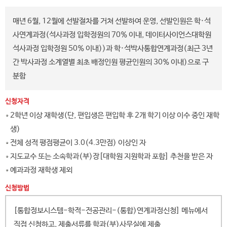
매년 6월, 12월에 선발절차를 거쳐 선발하여 운영, 선발인원은 학·석
사연계과정(석사과정 입학정원의 70% 이내, 데이터사이언스대학원
석사과정 입학정원 50% 이내))과 학·석박사통합연계과정(최근 3년
간 박사과정 소계열별 최초 배정인원 평균인원의 30% 이내)으로 구
분함
신청자격
2학년 이상 재학생(단, 편입생은 편입학 후 2개 학기 이상 이수 중인 재학
생)
전체 성적 평점평균이 3.0(4.3만점) 이상인 자
지도교수 또는 소속학과(부)장[대학원 지원학과 포함] 추천을 받은 자
예과과정 재학생 제외
신청방법
[통합정보시스템-학적-전공관리-(통합)연계과정신청] 메뉴에서
직접 신청하고, 제출서류를 학과(부)사무실에 제출