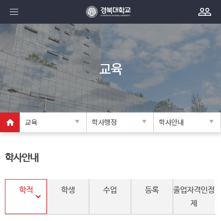
교육
교육
학사행정
학사안내
학사안내
학적
학생
수업
등록
졸업자격인정
제