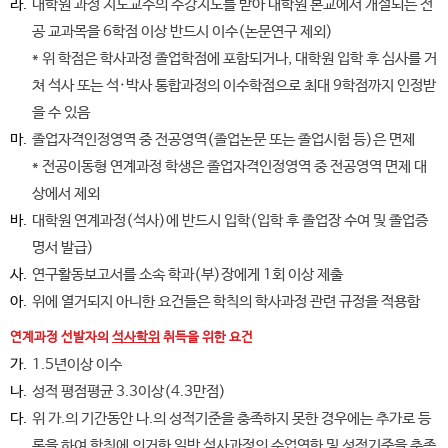
라.
대학원 과정 지도교수의 수강지도를 받아 대학원 본교에서 개설되는 전
공 교과목을 6학점 이상 반드시 이수(논문연구 제외)
* 위 학점은 학사과정 졸업학점에 포함되거나, 대학원 입학 후 심사를 거
쳐 석사 또는 석·박사 통합과정의 이수학점으로 최대 9학점까지 인정받
을 수 있음
마.
졸업자격인정영역 중 전공영역(졸업논문 또는 졸업시험 등)은 면제
* 전공이동형 연계과정 학생은 졸업자격인정영역 중 전공영역 면제 대
상에서 제외
바.
대학원 연계과정(석사)에 반드시 입학(입학 후 졸업장 수여 및 졸업증
명서 발급)
사.
연구활동보고서를 소속 학과(부)장에게 1회 이상 제출
아.
위에 열거되지 아니한 요건들은 학칙의 학사과정 관련 규정을 적용함
연계과정 선발자의
석사학위
취득을 위한 요건
가.
1.5년이상 이수
나.
성적 평점평균 3.3이상(4.3만점)
다.
위 가.의 기간동안 나.의 성적기준을 충족하지 못한 경우에는 추가로 등
록을 하여 학칙에 의거한 일반 석사과정의 수업연한 및 성적기준을 충족