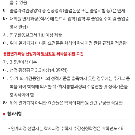
을 수 있음
마.
졸업자격인정영역 중 전공영역(졸업논문 또는 졸업시험 등)은 면제
바.
대학원 연계과정(석사)에 반드시 입학(입학 후 졸업장 수여 및 졸업증
명서 발급)
사.
연구활동보고서 1회 이상 제출
아.
위에 열거되지 아니한 요건들은 학칙의 학사과정 관련 규정을 적용함
통합연계과정 선발자의
박사학위
취득을 위한 요건
가.
3.5년이상 이수
나.
성적 평점평균 3.3이상(4.3만점)
다.
위 가.의 기간동안 나.의 성적기준을 충족하지 못한 경우에는 추가로 등
록을 하여 학칙에 의거한 석·박사통합과정의 수업연한 및 성적기준을
충족하여야 함
라.
위에 열거되지 아니한 요건들은 학칙의 대학원 관련 규정을 적용함
참고사항
연계과정 선발자는 학사과정 수학시 수강신청학점은 매학년도 48