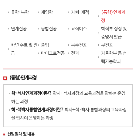
휴학·복학
재입학
자퇴·제적
(통합)연계과
정
연계전공
융합전공
교직이수
학적부 정정 및
증명서 발급
학년 수료 및 진
졸업
복수전공
부전공
급
마이크로전공
전과
자율학부 등 선
택가능학과
(통합)연계과정
학·석사연계과정이란?
학사+석사과정의 교육과정을 합하여 운영
하는 과정
학·석박사통합연계과정이란?
학사+석·박사 통합과정의 교육과정
을 합하여 운영하는 과정
선발절차 및 내용