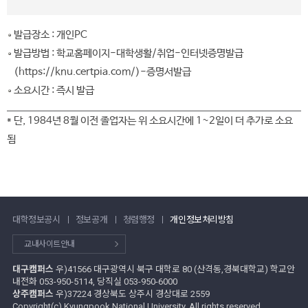
발급장소 : 개인PC
발급방법 : 학교홈페이지-대학생활/취업-인터넷증명발급
(https://knu.certpia.com/)-증명서발급
소요시간 : 즉시 발급
* 단, 1984년 8월 이전 졸업자는 위 소요시간에 1~2일이 더 추가로 소요
됨
대학정보공시
정보공개
청렴행정
개인정보처리방침
교내사이트안내
대구캠퍼스
우)41566 대구광역시 북구 대학로 80 (산격동,경북대학교) 학교안
내전화 053-950-5114, 당직실 053-950-6000
상주캠퍼스
우)37224 경상북도 상주시 경상대로 2559
Copyright(c) Kyungpook National University. All rights reserved.