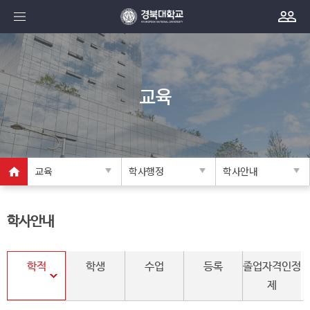
교육
교육
학사행정
학사안내
학사안내
학적
학생
수업
등록
졸업자격인정
제