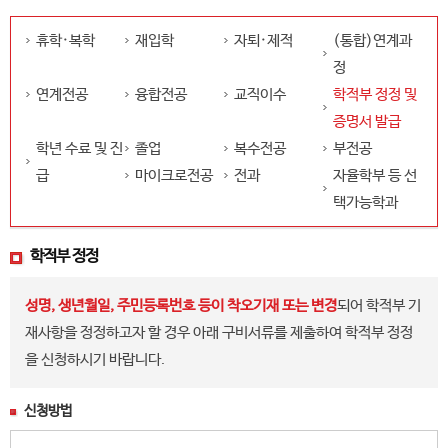
휴학·복학
재입학
자퇴·제적
(통합)연계과
정
연계전공
융합전공
교직이수
학적부 정정 및
증명서 발급
학년 수료 및 진
졸업
복수전공
부전공
급
마이크로전공
전과
자율학부 등 선
택가능학과
학적부 정정
성명, 생년월일, 주민등록번호 등이 착오기재 또는 변경
되어 학적부 기
재사항을 정정하고자 할 경우 아래 구비서류를 제출하여 학적부 정정
을 신청하시기 바랍니다.
신청방법